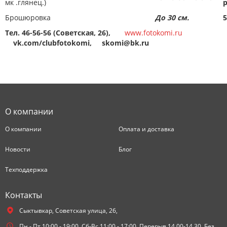
мк .глянец.)
Брошюровка
До 30 см.
5
Тел. 46-56-56 (Советская, 26),
www.fotokomi.ru
vk.com/clubfotokomi,
skomi@
bk.
ru
О компании
О компании
Оплата и доставка
Новости
Блог
Техподдержка
Контакты
Сыктывкар,
Советская улица, 26,
Пн - Пт 10:00 - 19:00, Сб-Вс 11:00 - 17:00. Перерыв 14.00-14.30. Без