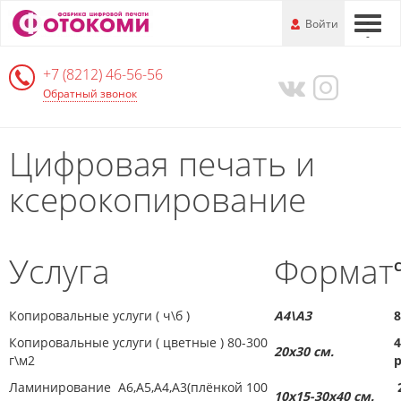
Перейти
-
Войти
-
-
к
основной
+7 (8212) 46-56-56
информации
Обратный звонок
Цифровая печать и
ксерокопирование
Услуга
Формат
Копировальные услуги ( ч\б )
А4\А3
8
Копировальные услуги ( цветные ) 80-300
4
20х30 см.
г\м2
р
Ламинирование А6,А5,А4,А3(плёнкой 100
10х15-30х40 см.