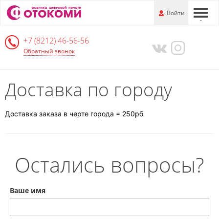
Перейти
-
Войти
-
-
к
основной
+7 (8212) 46-56-56
информации
Обратный звонок
Доставка по городу
Доставка заказа в черте города = 250рб
Остались вопросы?
Ваше имя