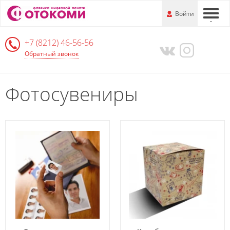
Перейти
-
Войти
-
-
к
основной
+7 (8212) 46-56-56
информации
Обратный звонок
Фотосувениры